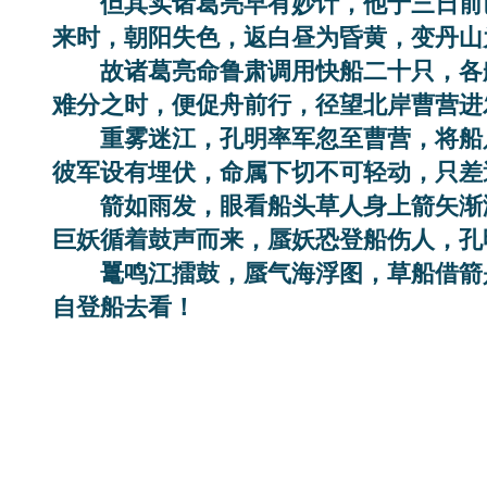
但其实诸葛亮早有妙计，他于三日前
来时，朝阳失色，返白昼为昏黄，变丹山
故诸葛亮命鲁肃调用快船二十只，各
难分之时，便促舟前行，径望北岸曹营进
重雾迷江，孔明率军忽至曹营，将船
彼军设有埋伏，命属下切不可轻动，只差
箭如雨发，眼看船头草人身上箭矢渐
巨妖循着鼓声而来，蜃妖恐登船伤人，孔
鼍鸣江擂鼓，蜃气海浮图，草船借箭
自登船去看！