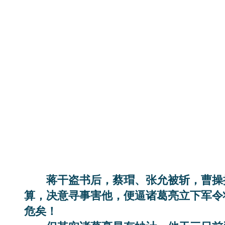
蒋干盗书后，蔡瑁、张允被斩，曹操
算，决意寻事害他，便逼诸葛亮立下军令
危矣！