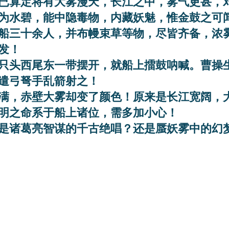
已算定将有大雾漫天，长江之中，雾气更甚，
为水碧，能中隐毒物，内藏妖魅，惟金鼓之可
船三十余人，并布幔束草等物，尽皆齐备，浓
发！
只头西尾东一带摆开，就船上擂鼓呐喊。曹操
遣弓弩手乱箭射之！
满，赤壁大雾却变了颜色！原来是长江宽阔，
明之命系于船上诸位，需多加小心！
是诸葛亮智谋的千古绝唱？还是蜃妖雾中的幻