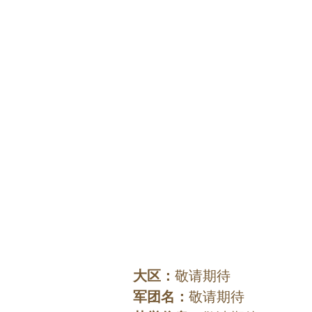
大区：
敬请期待
军团名：
敬请期待