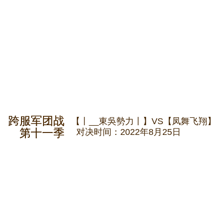
跨服军团战
【丨__東吳勢力丨】VS【凤舞飞翔】
第十一季
对决时间：2022年8月25日