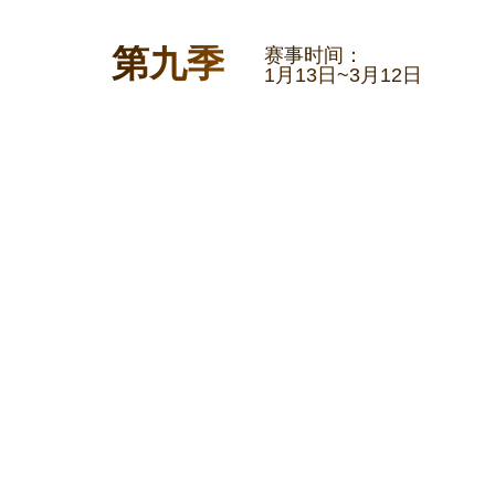
第九季
赛事时间：
1月13日~3月12日