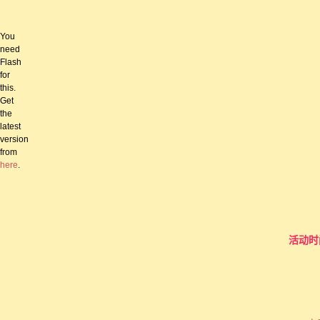
You
need
Flash
for
this.
Get
the
latest
version
from
here
.
活动时间